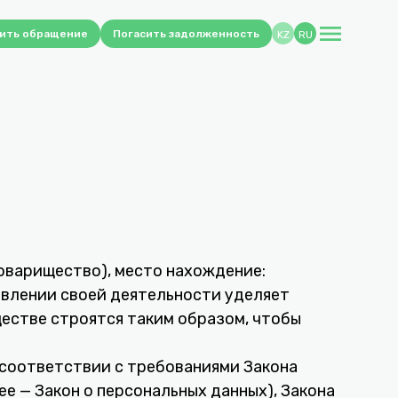
menu
ить обращение
Погасить задолженность
KZ
RU
варищество), место нахождение:
ствлении своей деятельности уделяет
естве строятся таким образом, чтобы
 соответствии с требованиями Закона
ее — Закон о персональных данных), Закона