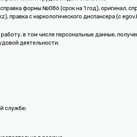
справка формы №086 (срок на 1 год), оригинал, спр
z), правка с наркологического диспансера (с egov.k
аботу, в том числе персональные данные, получен
удовой деятельности.
ой службе;