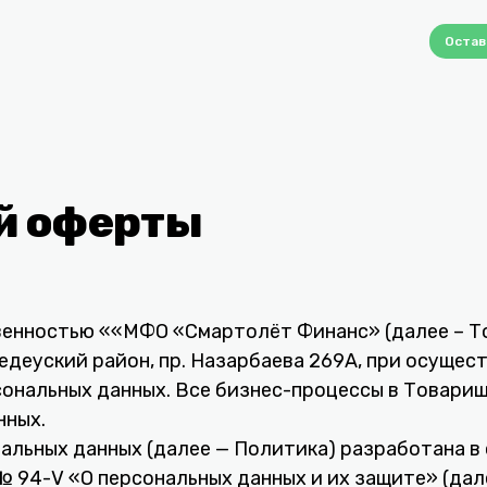
Остав
й оферты
енностью ««МФО «Смартолёт Финанс» (далее – То
Медеуский район, пр. Назарбаева 269А, при осуще
ональных данных. Все бизнес-процессы в Товарищ
нных.
льных данных (далее — Политика) разработана в
№ 94-V «О персональных данных и их защите» (дал