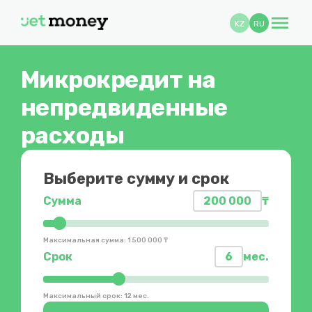
menu
KZ
RU
Микрокредит на
непредвиденные
расходы
Выберите сумму и срок
Сумма
200 000
₸
Максимальная сумма: 1 500 000 ₸
Срок
6
мес.
Максимальный срок: 12 мес.