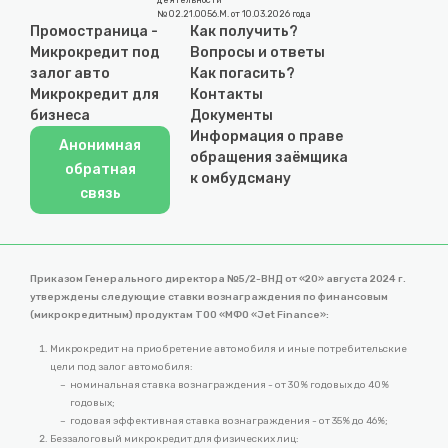
деятельности
№ 02.21.0056.М. от 10.03.2026 года
Промостраница -
Как получить?
Микрокредит под
Вопросы и ответы
залог авто
Как погасить?
Микрокредит для
Контакты
бизнеса
Документы
Информация о праве
Анонимная
обращения заёмщика
обратная
к омбудсману
связь
Приказом Генерального директора №5/2-ВНД от «20» августа 2024 г.
утверждены следующие ставки вознаграждения по финансовым
(микрокредитным) продуктам ТОО «МФО «Jet Finance»:
Микрокредит на приобретение автомобиля и иные потребительские
цели под залог автомобиля:
номинальная ставка вознаграждения - от 30% годовых до 40%
годовых;
годовая эффективная ставка вознаграждения - от 35% до 46%;
Беззалоговый микрокредит для физических лиц: